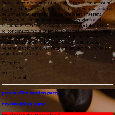
Donec hendrerit pharetra suscipit. Fusce tristique ipsum
elit, id vestibulum nibh feugiat id. Integer volutpat nibh et
sem imperdiet, eget dapibus diam laoreet. Praesent
feugiat nibh sed magna ullamcorper, nec viverra mi
tristique. Fusce rhoncus sapien ultrices, porttitor lectus
id, condimentum dui. Etiam at iaculis nisl. Duis vulputate,
erat at hendrerit tristique, enim velit luctus dui, in
malesuada augue ex quis elit. Maecenas libero dui,
venenatis ut lorem quis, hendrerit aliquam odio. Cras sit
amet faucibus erat.
Duration
2 days
Menu
Coctail
previous
The garden party
next
Wedding party