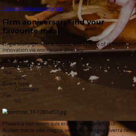
Occasions
Seasonal
Vegan
Firm anniversary
Find your
favourite meal
Organically grow the holistic world view of disruptive
innovation via workplace diversity.
Location
Lounge room
Year
2016
Event type
Corporate
Pax
50
Phasellus non lorem quis erat scelerisque efficitur.
Nullam mattis odio magna, vel viverra magna viverra nec.