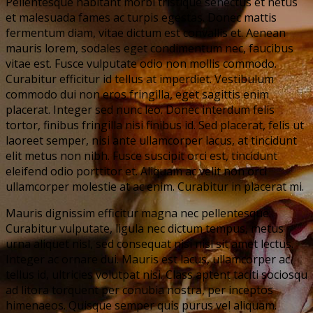
Pellentesque habitant morbi tristique senectus et netus
et malesuada fames ac turpis egestas. Donec mattis
fermentum diam, vitae dictum est convallis et. Aenean
mauris lorem, sodales eget condimentum nec, faucibus
vitae est. Fusce vulputate odio non mollis commodo.
Curabitur efficitur id tellus at imperdiet. Vestibulum
commodo dui non eros fringilla, eget sagittis enim
placerat. Integer sed nunc leo. Donec interdum felis
tortor, finibus fringilla nisi finibus id. Sed placerat, felis ut
laoreet semper, nisi ante ullamcorper lacus, at tincidunt
elit metus non nibh. Fusce suscipit orci est, tincidunt
eleifend odio porttitor et. Aliquam ac velit non orci
ullamcorper molestie at ac enim. Curabitur in placerat mi.
Mauris dignissim efficitur magna nec pellentesque.
Curabitur vulputate, ligula nec dictum tempus, metus
urna aliquet nisl, sed consequat nisi nisl sit amet lectus.
Integer ac ornare dui. Mauris est lacus, ullamcorper ac
tellus id, ultricies volutpat nisi. Class aptent taciti sociosqu
ad litora torquent per conubia nostra, per inceptos
himenaeos. Quisque semper quis purus vel aliquam.